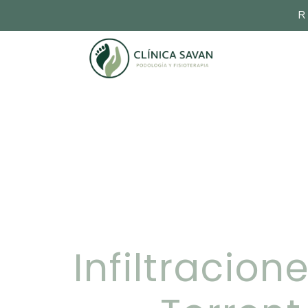
R
Infiltracion