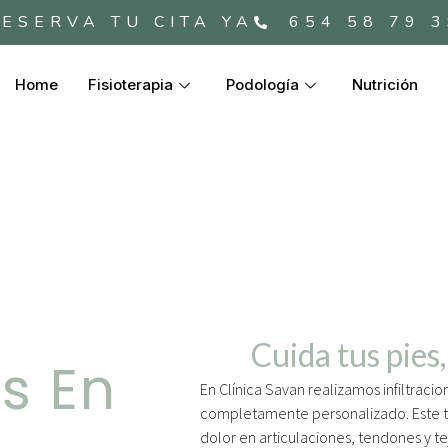
ESERVA TU CITA YA
654 58 79 
Home
Fisioterapia
Podología
Nutrición
Cuida tus pies,
es En
En Clínica Savan realizamos infiltraci
completamente personalizado. Este tr
dolor en articulaciones, tendones y t