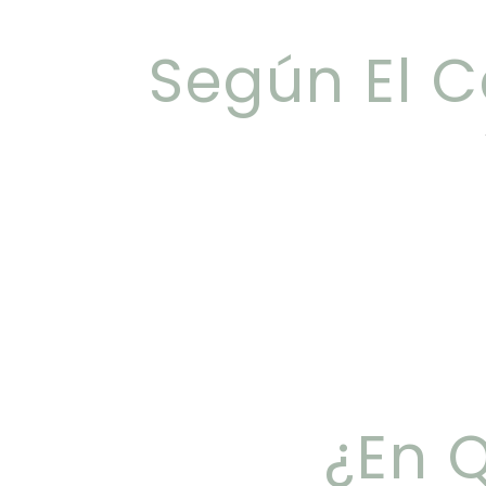
Según El C
¿En Q