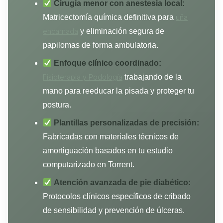
Cirugía menor con anestesia local:
Matricectomía química definitiva para
uña
encarnada
y eliminación segura de
papilomas de forma ambulatoria.
Enfoque clínico coordinado:
Fisioterapia y Podología
trabajando de la
mano para reeducar la pisada y proteger tu
postura.
Plantillas personalizadas de precisión:
Fabricadas con materiales técnicos de
amortiguación basados en tu estudio
computarizado en Torrent.
Atención avanzada de pie diabético:
Protocolos clínicos específicos de cribado
de sensibilidad y prevención de úlceras.