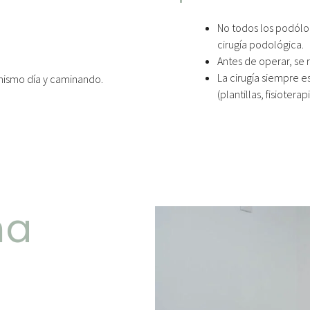
No todos los podólog
cirugía podológica.
Antes de operar, se 
La cirugía siempre e
 mismo día y caminando.
(plantillas, fisiotera
na