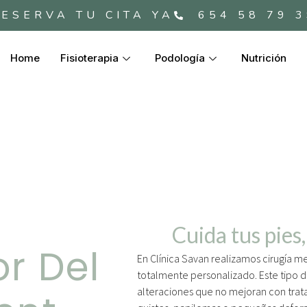
ESERVA TU CITA YA
654 58 79 
Home
Fisioterapia
Podología
Nutrición
Cuida tus pies,
r Del
En Clínica Savan realizamos cirugía m
totalmente personalizado. Este tipo d
alteraciones que no mejoran con tra