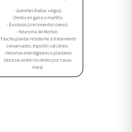
- Juanetes (hallux valgus).
- Dedos en garra o martillo.
- Exostosis (crecimientos óseos).
- Neuroma de Morton.
- Fascitis plantar resistente a tratamiento
conservador, espolón calcáneo.
- Helomas interdigitales o plantares
(durezas entre los dedos por causa
ósea)