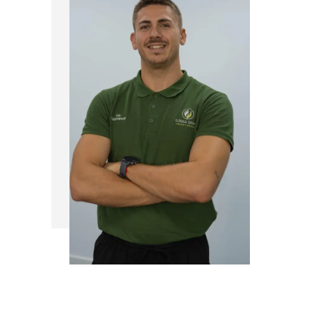
Iván
Mi nombre es Iván Ortiz Heras, soy
fisioterapeuta y un apasionado del
deporte y de la buena comida.
Respecto de la fisioterapia me gusta
mucho ver la evolución de la persona.
Siento que he venido a este mundo
con la misión de ayudar. Sobre todo
trabajo con deportistas amateur y
personas de a pie de calle. Mi objetivo
es que salgan con la mente clara,
menos dolor y sobre todo con la
mayor calidad funcional posible.