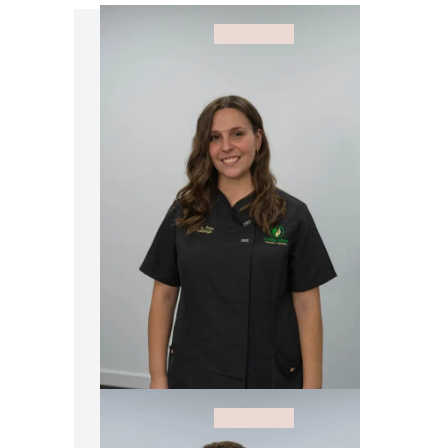
Sara
Soy Sara Hernández, graduada en
Podología y Enfermería por la
Universidad Católica de Valencia.
Cuento con un máster en cirugía del
pie y participo activamente en
seminarios y talleres especializados en
patología y cirugía podológica.
Gracias a mi formación interdisciplinar,
puedo ofrecer una visión completa y
funcional de cada caso, buscando
siempre la opción más eficaz y menos
invasiva para mis pacientes. Soy
miembro de la Asociación Española de
Cirugía Podológica (AECP).