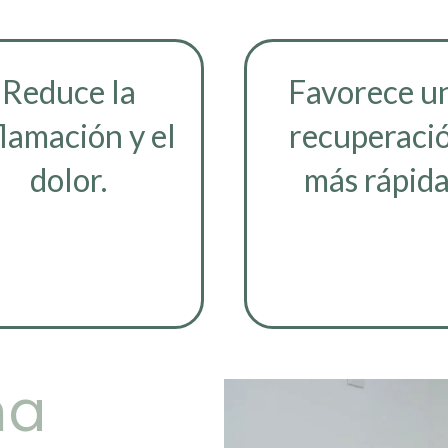
Reduce la
Favorece u
flamación y el
recuperaci
dolor.
más rápida
na