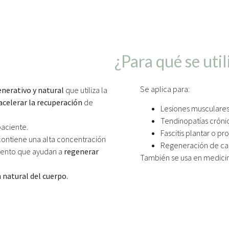
¿Para qué se util
Se aplica para:
nerativo y natural
que utiliza la
acelerar la recuperación
de
Lesiones musculares
Tendinopatías crónica
aciente.
Fascitis plantar o pr
 contiene una alta concentración
Regeneración de cart
miento que ayudan a
regenerar
También se usa en medicina 
 natural del cuerpo.