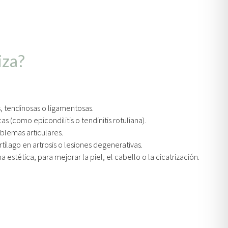
iza?
, tendinosas o ligamentosas.
s (como epicondilitis o tendinitis rotuliana).
oblemas articulares.
ílago en artrosis o lesiones degenerativas.
estética, para mejorar la piel, el cabello o la cicatrización.