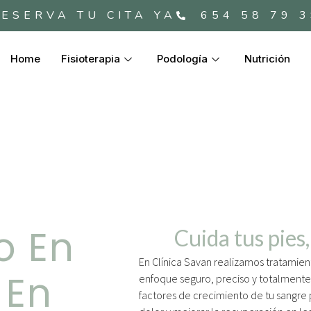
ESERVA TU CITA YA
654 58 79 
Home
Fisioterapia
Podología
Nutrición
o En
Cuida tus pies,
En Clínica Savan realizamos tratamie
 En
enfoque seguro, preciso y totalmente p
factores de crecimiento de tu sangre p