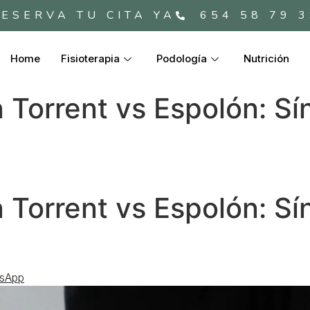
ESERVA TU CITA YA
654 58 79 
Home
Fisioterapia
Podología
Nutrición
n Torrent vs Espolón: S
n Torrent vs Espolón: S
tsApp