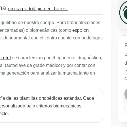
una
clínica podológica en Torrent
equilibrio de nuestro cuerpo. Para tratar afecciones
espolón
 encarnadas) o biomecánicas (como
), es fundamental que el centro cuente con podólogos
P
P
orrent
se caracterizan por el rigor en el diagnóstico,
d
tal (autoclave de grado médico) y por contar con
e
ima generación para analizar la marcha tanto en
c
a de las plantillas ortopédicas estándar. Cada
ersonalizado bajo criterios biomecánicos
ecto.