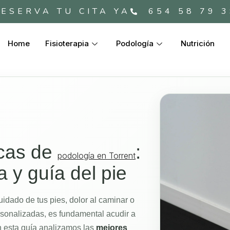
ESERVA TU CITA YA
654 58 79 
Home
Fisioterapia
Podología
Nutrición
icas de
:
podología en Torrent
 y guía del pie
uidado de tus pies, dolor al caminar o
rsonalizadas, es fundamental acudir a
n esta guía analizamos las
mejores