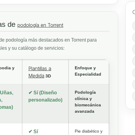
cas de
podología en Torrent
de podología más destacados en Torrent para
les y su catálogo de servicios:
podia y
Plantillas a
Enfoque y
Especialidad
Medida
3D
Podología
(Uñas,
✔ Sí (Diseño
clínica y
s,
personalizado)
biomecánica
lomas)
avanzada
Pie diabético y
✔ Sí