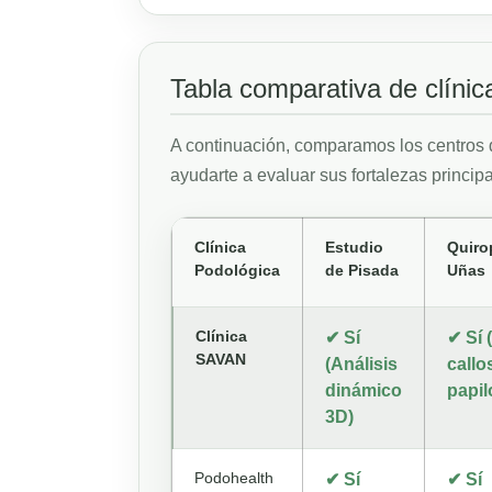
Tabla comparativa de clíni
A continuación, comparamos los centros 
ayudarte a evaluar sus fortalezas principa
Clínica
Estudio
Quiro
Podológica
de Pisada
Uñas
Clínica
✔ Sí
✔ Sí 
SAVAN
(Análisis
callo
dinámico
papi
3D)
Podohealth
✔ Sí
✔ Sí