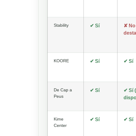
Stability
✔ Sí
✘ No
dest
KOORE
✔ Sí
✔ Sí
De Cap a
✔ Sí
✔ Sí
Peus
dispo
Kime
✔ Sí
✔ Sí
Center