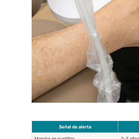
Señal de alerta
Marcha en puntillas
2-3 año