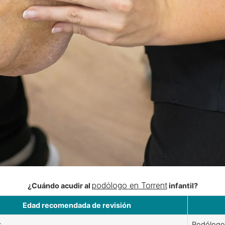
podólogo en Torrent
¿Cuándo acudir al
infantil?
Edad recomendada de revisión
s
Podólogo 