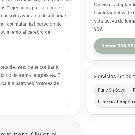
No vivas adaptando
os **ejercicios para dolor de
fisioterapeutas de 
n consulta ayudan a desinflamar
vida activa de for
cal, estimulan la liberación de
939.
ovimiento al cerebro del
Llamar 654 58
ortable, sino de encontrar tu
irlo de forma progresiva. El
Servicios Relac
duca tus patrones motores de
Punción Seca
Ejercicio Terapéut
ve para Aliviar el