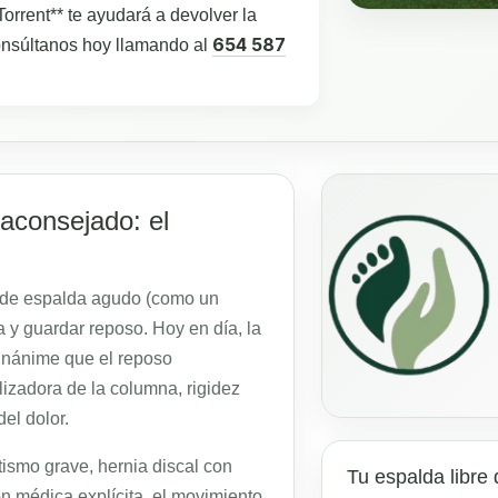
Torrent** te ayudará a devolver la
654 587
Consúltanos hoy llamando al
saconsejado: el
r de espalda agudo (como un
 y guardar reposo. Hoy en día, la
 unánime que el reposo
lizadora de la columna, rigidez
del dolor.
ismo grave, hernia discal con
Tu espalda libre 
ón médica explícita, el movimiento