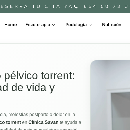
ESERVA TU CITA YA
654 58 79 
Home
Fisioterapia
Podología
Nutrición
 pélvico torrent:
ad de vida y
ia, molestias postparto o dolor en la
ico torrent
en
Clínica Savan
te ayuda a