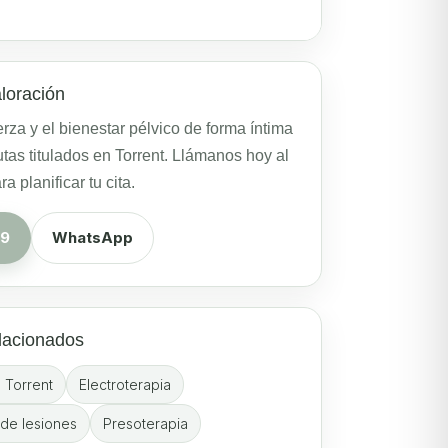
loración
rza y el bienestar pélvico de forma íntima
utas titulados en Torrent. Llámanos hoy al
 planificar tu cita.
39
WhatsApp
lacionados
n Torrent
Electroterapia
de lesiones
Presoterapia