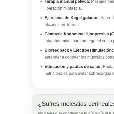
Terapia manual pélvica:
Masajes perin
liberación miofascial.
Ejercicios de Kegel guiados:
Aprendi
eficaces en Torrent.
Gimnasia Abdominal Hipopresiva (
intraabdominal para proteger el suelo 
Biofeedback y Electroestimulación:
aprender a contraer los músculos corr
Educación y pautas de salud:
Pautas
nutricionales para evitar sobrecargas e
¿Sufres molestias perineale
No dejes que condicione tu día a día ni t